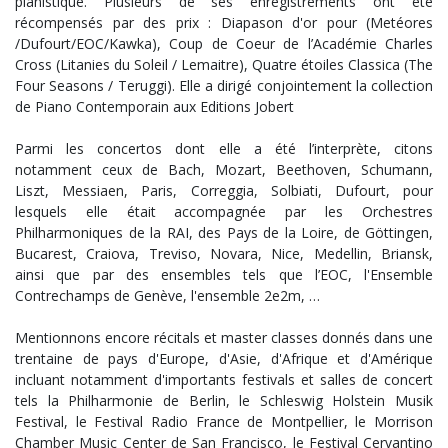
pianistique. Plusieurs de ses enregistrements ont été
récompensés par des prix : Diapason d'or pour (Metéores
/Dufourt/EOC/Kawka), Coup de Coeur de l’Académie Charles
Cross (Litanies du Soleil / Lemaitre), Quatre étoiles Classica (The
Four Seasons / Teruggi). Elle a dirigé conjointement la collection
de Piano Contemporain aux Editions Jobert
Parmi les concertos dont elle a été l’interprète, citons
notamment ceux de Bach, Mozart, Beethoven, Schumann,
Liszt, Messiaen, Paris, Correggia, Solbiati, Dufourt, pour
lesquels elle était accompagnée par les Orchestres
Philharmoniques de la RAI, des Pays de la Loire, de Göttingen,
Bucarest, Craiova, Treviso, Novara, Nice, Medellin, Briansk,
ainsi que par des ensembles tels que l’EOC, l'Ensemble
Contrechamps de Genève, l'ensemble 2e2m, …
Mentionnons encore récitals et master classes donnés dans une
trentaine de pays d'Europe, d'Asie, d'Afrique et d'Amérique
incluant notamment d'importants festivals et salles de concert
tels la Philharmonie de Berlin, le Schleswig Holstein Musik
Festival, le Festival Radio France de Montpellier, le Morrison
Chamber Music Center de San Francisco, le Festival Cervantino