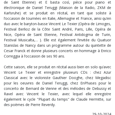
de Saint Etienne) et E basta così, pièce pour piano et
électronique de Daniel Teruggi (Maison de la Radio, ZKM de
Karlsruhe) et se produit en récital, en tant que soliste à
l’occasion de tournées en Italie, Allemagne et France, ainsi qu’en
duo avec le baryton-basse Vincent Le Texier (Opéra de Limoges,
Festival Berlioz de la Côte Saint André, Paris, Lille, Opéra de
Nice, Opéra de Saint Etienne, Festival Antidogma de Turin,
Festival Musicalta,… ). Elle est également l’invitée du Quatuor
Stanislas de Nancy dans un programme autour du quintette de
Cesar Franck et donne plusieurs concerts en hommage à Enrico
Correggia à l’occasion de ses 90 ans.
Cette saison, elle se produit en récital aussi bien en solo qu’avec
Vincent Le Texier et enregistre plusieurs CDs : chez Azur
Classical avec le violoniste Gauthier Dooghe, chez Megadisc
pour les oeuvres de Daniel Teruggi, chez EnPhases pour le
concerto de Bernard de Vienne et des mélodies de Debussy et
Ravel avec Vincent le Texier, avec lequel elle enregistre
également le cycle "Plupart du temps" de Claude Hermitte, sur
des poèmes de Pierre Reverdy.
29-10-2024