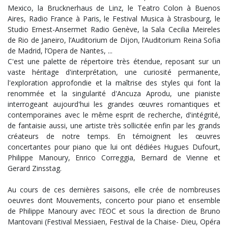
Mexico, la Brucknerhaus de Linz, le Teatro Colon à Buenos
Aires, Radio France à Paris, le Festival Musica à Strasbourg, le
Studio Ernest-Ansermet Radio Genève, la Sala Cecilia Meireles
de Rio de Janeiro, l’Auditorium de Dijon, l’Auditorium Reina Sofia
de Madrid, l’Opera de Nantes, ...
C'est une palette de répertoire très étendue, reposant sur un
vaste héritage d'interprétation, une curiosité permanente,
l'exploration approfondie et la maîtrise des styles qui font la
renommée et la singularité d'Ancuza Aprodu, une pianiste
interrogeant aujourd'hui les grandes œuvres romantiques et
contemporaines avec le même esprit de recherche, d'intégrité,
de fantaisie aussi, une artiste très sollicitée enfin par les grands
créateurs de notre temps. En témoignent les œuvres
concertantes pour piano que lui ont dédiées Hugues Dufourt,
Philippe Manoury, Enrico Correggia, Bernard de Vienne et
Gerard Zinsstag.
Au cours de ces dernières saisons, elle crée de nombreuses
oeuvres dont Mouvements, concerto pour piano et ensemble
de Philippe Manoury avec l’EOC et sous la direction de Bruno
Mantovani (Festival Messiaen, Festival de la Chaise- Dieu, Opéra