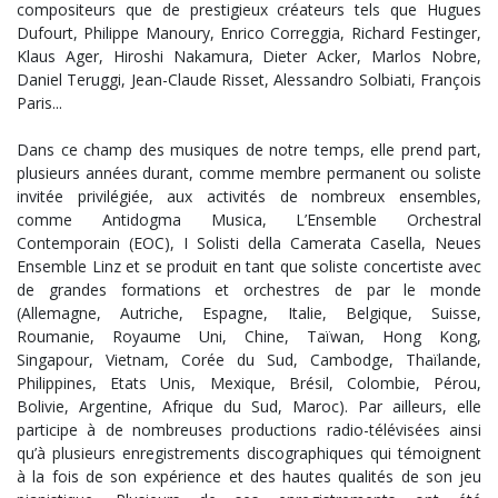
compositeurs que de prestigieux créateurs tels que Hugues
Dufourt, Philippe Manoury, Enrico Correggia, Richard Festinger,
Klaus Ager, Hiroshi Nakamura, Dieter Acker, Marlos Nobre,
Daniel Teruggi, Jean-Claude Risset, Alessandro Solbiati, François
Paris...
Dans ce champ des musiques de notre temps, elle prend part,
plusieurs années durant, comme membre permanent ou soliste
invitée privilégiée, aux activités de nombreux ensembles,
comme Antidogma Musica, L’Ensemble Orchestral
Contemporain (EOC), I Solisti della Camerata Casella, Neues
Ensemble Linz et se produit en tant que soliste concertiste avec
de grandes formations et orchestres de par le monde
(Allemagne, Autriche, Espagne, Italie, Belgique, Suisse,
Roumanie, Royaume Uni, Chine, Taïwan, Hong Kong,
Singapour, Vietnam, Corée du Sud, Cambodge, Thaïlande,
Philippines, Etats Unis, Mexique, Brésil, Colombie, Pérou,
Bolivie, Argentine, Afrique du Sud, Maroc). Par ailleurs, elle
participe à de nombreuses productions radio-télévisées ainsi
qu’à plusieurs enregistrements discographiques qui témoignent
à la fois de son expérience et des hautes qualités de son jeu